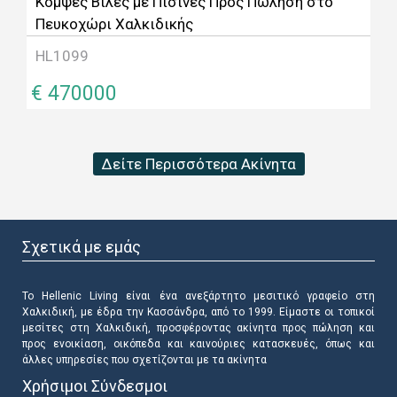
Κομψές Βίλες με Πισίνες Προς Πώληση στο
Πευκοχώρι Χαλκιδικής
HL1099
€ 470000
Δείτε Περισσότερα Ακίνητα
Σχετικά με εμάς
Το Hellenic Living είναι ένα ανεξάρτητο μεσιτικό γραφείο στη
Χαλκιδική, με έδρα την Κασσάνδρα, από το 1999. Είμαστε οι τοπικοί
μεσίτες στη Χαλκιδική, προσφέροντας ακίνητα προς πώληση και
προς ενοικίαση, οικόπεδα και καινούριες κατασκευές, όπως και
άλλες υπηρεσίες που σχετίζονται με τα ακίνητα
Χρήσιμοι Σύνδεσμοι