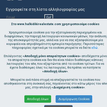
Εγγραφείτε στη λίστα αλληλογραφίας μας
Go!
Στο www.halkidikirealestate.com χρησιμοποιούμε cookies
Με την εγγραφή μου στη λίστα συναινώ
στην καταχώριση της
διεύθυνσης ηλεκτρονικού ταχυδρομείου μου και την περαιτέρω
Χρησιμοποιούμε cookies για την εξατομίκευση περιεχομένου και
χρήση αυτής από το κτηματομεσιτικό γραφείο Hellenic Living για
διαφημίσεων, την παροχή λειτουργιών κοινωνικών μέσων, την ανάλυση
σκοπούς προώθησης και προβολής των υπηρεσιών του γραφείου. Η
της επισκεψιμότητάς μας, αλλά και για να σας εξασφαλίσουμε μία
συναίνεση αυτή παρέχεται για αόριστο χρόνο, μπορεί όμως να
κορυφαία και απροβλημάτιστη εμπειρία περιήγησης. Περισσότερες
ανακληθεί οποτεδήποτε.
πληροφορίες σχετικά με τα cookies μπορείτε να δείτε
εδώ
.
Επιλέγοντας
«Αποδοχή μόνο απαραίτητων cookies»
αποδέχεστε μόνο
τα απαραίτητα cookies και δεν θα είναι πλέον διαθέσιμες κάποιες
Copyright 2026 | Hellenic Living – Halkidiki Real Estate. All Rights
λειτουργίες του site, που εξαρτώνται από τα cookies τρίτων. Για να
Reserved
έχετε διαθέσιμες όλες τις λειτουργίες, θα πρέπει να πατήσετε
«Αποδοχή όλων»
.
Mπορείτε ανά πάσα στιγμή να επεξεργαστείτε τα cookies που
αποθηκεύονται στη συσκευή σας, πηγαίνοντας στο κάτω μέρος του site
μας, στην επιλογή
«Διαχείριση cookies»
.
Αποδοχή όλων
Διαμόρφωση Cookies