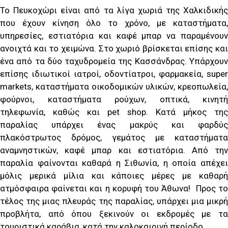
Το Πευκοχώρι είναι από τα λίγα χωριά της Χαλκιδικής
που έχουν κίνηση όλο το χρόνο, με καταστήματα,
υπηρεσίες, εστιατόρια και καφέ μπαρ να παραμένουν
ανοιχτά και το χειμώνα. Στο χωριό βρίσκεται επίσης και
ένα από τα δύο ταχυδρομεία της Κασσάνδρας. Υπάρχουν
επίσης ιδιωτικοί ιατροί, οδοντίατροι, φαρμακεία, super
markets, καταστήματα οικοδομικών υλικών, κρεοπωλεία,
φούρνοι, καταστήματα ρούχων, οπτικά, κινητή
τηλεφωνία, καθώς και pet shop. Κατά μήκος της
παραλίας υπάρχει ένας μακρύς και φαρδύς
πλακόστρωτος δρόμος, γεμάτος με καταστήματα
αναμνηστικών, καφέ μπαρ και εστιατόρια. Από την
παραλία φαίνονται καθαρά η Σιθωνία, η οποία απέχει
μόλις μερικά μίλια και κάποιες μέρες με καθαρή
ατμόσφαιρα φαίνεται και η κορυφή του Άθωνα! Προς το
τέλος της μιας πλευράς της παραλίας, υπάρχει μια μικρή
προβλήτα, από όπου ξεκινούν οι εκδρομές με τα
τουριστικά καράβια, κατά την καλοκαιρινή περίοδο.