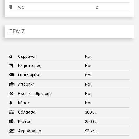
WC
2
ΠΕΑ: Ζ
Θέρμανση
Ναι
Κλιματισμός
Ναι
Επιπλωμένο
Ναι
Αποθήκη
Ναι
Θέση Στάθμευσης
Ναι
Κήπος
Ναι
Θάλασσα
300 μ.
Κέντρο
2500 μ.
Αεροδρόμιο
92 χλμ.