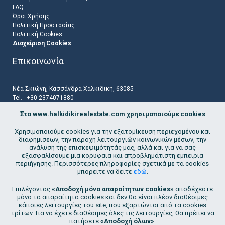
FAQ
Όροι Χρήσης
Πολιτική Προστασίας
Πολιτική Cookies
Διαχείριση Cookies
Επικοινωνία
Νέα Σκιώνη, Κασσάνδρα Χαλκιδική, 63085
Tel. +30 2374071880
Mob. +30 6972604299
Στο www.halkidikirealestate.com χρησιμοποιούμε cookies
Email
info@halkidikirealestate.com
Χρησιμοποιούμε cookies για την εξατομίκευση περιεχομένου και
Ακολουθήστε μας
διαφημίσεων, την παροχή λειτουργιών κοινωνικών μέσων, την
ανάλυση της επισκεψιμότητάς μας, αλλά και για να σας
εξασφαλίσουμε μία κορυφαία και απροβλημάτιστη εμπειρία
περιήγησης. Περισσότερες πληροφορίες σχετικά με τα cookies
μπορείτε να δείτε
εδώ
.
Επιλέγοντας
«Αποδοχή μόνο απαραίτητων cookies»
αποδέχεστε
Εγγραφείτε στη λίστα αλληλογραφίας μας
μόνο τα απαραίτητα cookies και δεν θα είναι πλέον διαθέσιμες
κάποιες λειτουργίες του site, που εξαρτώνται από τα cookies
Go!
τρίτων. Για να έχετε διαθέσιμες όλες τις λειτουργίες, θα πρέπει να
πατήσετε
«Αποδοχή όλων»
.
Με την εγγραφή μου στη λίστα συναινώ
στην καταχώριση της