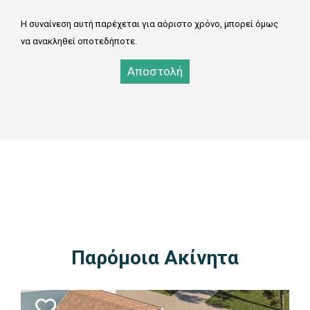
Η συναίνεση αυτή παρέχεται για αόριστο χρόνο, μπορεί όμως
να ανακληθεί οποτεδήποτε.
Αποστολή
0SELECT TOP 3 estates.* FROM estates inner join subareas
on estate_area_id = subarea_id inner join areas on
subarea_area_id = area_id WHERE area_id=1 AND
estate_type_id = 7 AND estate_kind_id = 2 AND estates_id
NOT IN(1324) ORDER BY estates_id DESC
Παρόμοια Ακίνητα