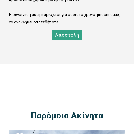
Η συναίνεση αυτή παρέχεται για αόριστο χρόνο, μπορεί όμως
να ανακληθεί οποτεδήποτε.
Αποστολή
0SELECT TOP 3 estates.* FROM estates inner join subareas
on estate_area_id = subarea_id inner join areas on
subarea_area_id = area_id WHERE area_id=1 AND
estate_type_id = 4 AND estate_kind_id = 2 AND estates_id
NOT IN(1087) ORDER BY estates_id DESC
Παρόμοια Ακίνητα