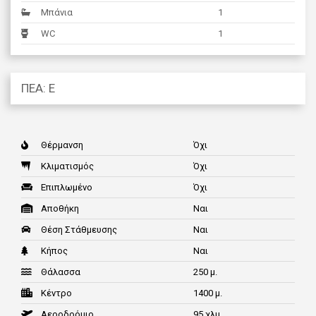
Μπάνια
1
WC
1
ΠΕΑ: Ε
Θέρμανση
Όχι
Κλιματισμός
Όχι
Επιπλωμένο
Όχι
Αποθήκη
Ναι
Θέση Στάθμευσης
Ναι
Κήπος
Ναι
Θάλασσα
250 μ.
Κέντρο
1400 μ.
Αεροδρόμιο
95 χλμ.