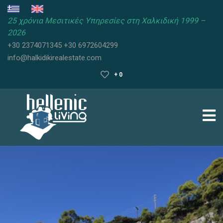
25 χρόνια Μεσιτικές Υπηρεσίες στη Χαλκιδική 1999 –
2026
ΜΕΣΙΤΙΚΟ
+30 2374071345
+30 6972604299
ΓΡΑΦΕΙΟ
info@halkidikirealestate.com
ΧΑΛΚΙΔΙΚΗ
+ 0
ΑΚΙΝΗΤΑ
ΧΑΛΚΙΔΙΚΗ
ΧΑΛΚΙΔΙΚΗ
ΑΝΑΘΕΣΗ
ΑΚΙΝΗΤΟΥ
FAQ