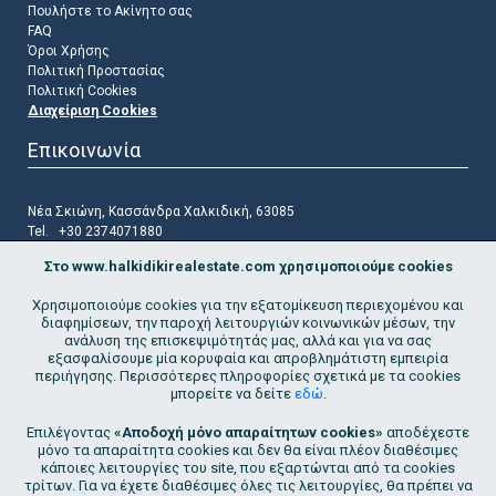
Πουλήστε το Ακίνητο σας
FAQ
Όροι Χρήσης
Πολιτική Προστασίας
Πολιτική Cookies
Διαχείριση Cookies
Επικοινωνία
Νέα Σκιώνη, Κασσάνδρα Χαλκιδική, 63085
Tel. +30 2374071880
Mob. +30 6972604299
Στο www.halkidikirealestate.com χρησιμοποιούμε cookies
Email
info@halkidikirealestate.com
Χρησιμοποιούμε cookies για την εξατομίκευση περιεχομένου και
Ακολουθήστε μας
διαφημίσεων, την παροχή λειτουργιών κοινωνικών μέσων, την
ανάλυση της επισκεψιμότητάς μας, αλλά και για να σας
εξασφαλίσουμε μία κορυφαία και απροβλημάτιστη εμπειρία
περιήγησης. Περισσότερες πληροφορίες σχετικά με τα cookies
μπορείτε να δείτε
εδώ
.
Επιλέγοντας
«Αποδοχή μόνο απαραίτητων cookies»
αποδέχεστε
Εγγραφείτε στη λίστα αλληλογραφίας μας
μόνο τα απαραίτητα cookies και δεν θα είναι πλέον διαθέσιμες
κάποιες λειτουργίες του site, που εξαρτώνται από τα cookies
Go!
τρίτων. Για να έχετε διαθέσιμες όλες τις λειτουργίες, θα πρέπει να